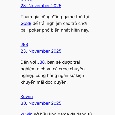
23. November 2025
Tham gia cộng đồng game thủ tại
Go88
để trải nghiệm các trò chơi
bài, poker phổ biến nhất hiện nay.
J88
23. November 2025
Đến với
J88
, bạn sẽ được trải
nghiệm dịch vụ cá cược chuyên
nghiệp cùng hàng ngàn sự kiện
khuyến mãi độc quyền.
Kuwin
30. November 2025
kuwin
sở hữu kho game đa dạng từ