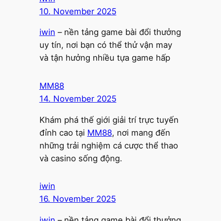
10. November 2025
iwin
– nền tảng game bài đổi thưởng
uy tín, nơi bạn có thể thử vận may
và tận hưởng nhiều tựa game hấp
MM88
14. November 2025
Khám phá thế giới giải trí trực tuyến
đỉnh cao tại
MM88
, nơi mang đến
những trải nghiệm cá cược thể thao
và casino sống động.
iwin
16. November 2025
iwin
– nền tảng game bài đổi thưởng