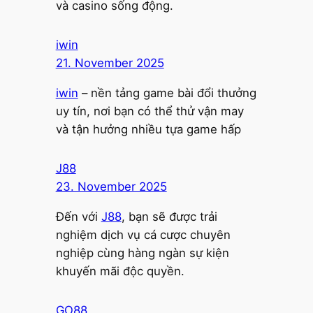
và casino sống động.
iwin
21. November 2025
iwin
– nền tảng game bài đổi thưởng
uy tín, nơi bạn có thể thử vận may
và tận hưởng nhiều tựa game hấp
J88
23. November 2025
Đến với
J88
, bạn sẽ được trải
nghiệm dịch vụ cá cược chuyên
nghiệp cùng hàng ngàn sự kiện
khuyến mãi độc quyền.
GO88