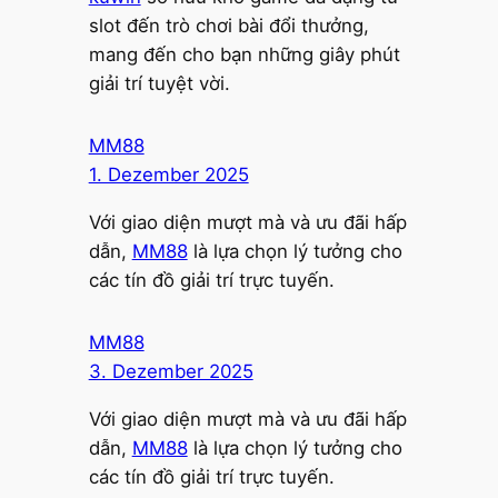
slot đến trò chơi bài đổi thưởng,
mang đến cho bạn những giây phút
giải trí tuyệt vời.
MM88
1. Dezember 2025
Với giao diện mượt mà và ưu đãi hấp
dẫn,
MM88
là lựa chọn lý tưởng cho
các tín đồ giải trí trực tuyến.
MM88
3. Dezember 2025
Với giao diện mượt mà và ưu đãi hấp
dẫn,
MM88
là lựa chọn lý tưởng cho
các tín đồ giải trí trực tuyến.